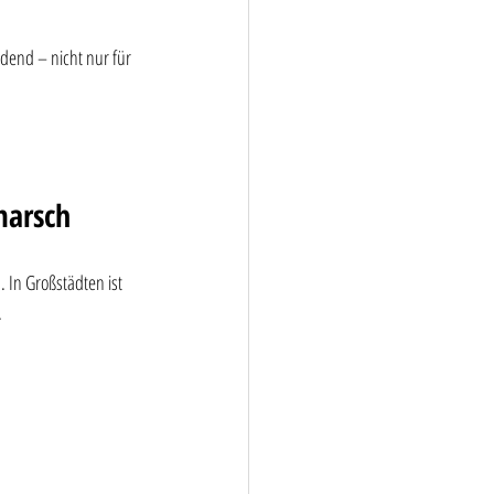
idend – nicht nur für 
marsch
 In Großstädten ist 
.