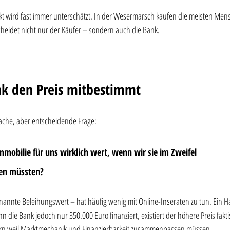
kt wird fast immer unterschätzt. In der Wesermarsch kaufen die meisten Mensc
cheidet nicht nur der Käufer – sondern auch die Bank.
k den Preis mitbestimmt
nfache, aber entscheidende Frage:
mmobilie für uns wirklich wert, wenn wir sie im Zweifel 
fen müssten?
annte Beleihungswert – hat häufig wenig mit Online-Inseraten zu tun. Ein H
 die Bank jedoch nur 350.000 Euro finanziert, existiert der höhere Preis faktis
dern weil Marktmechanik und Finanzierbarkeit zusammenpassen müssen.