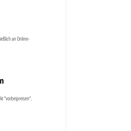
ießlich an Online-
nn
rkt "vorbeipreisen".