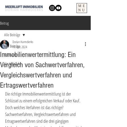
ME
NU
Beitrag
Alle Beiträge
Dorian Harmdierks
Alle Beiträge
13. Dez. 2024
Immobilienwertermittlung: Ein
Für Käufer
Vergleich von Sachwertverfahren,
Für Verkäufer
Vergleichswertverfahren und
Ertragswertverfahren
Die richtige Immobilienwertermittlung ist der 
Schlüssel zu einem erfolgreichen Verkauf oder Kauf. 
Doch welches Verfahren ist das richtige? 
Sachwertverfahren, Vergleichswertverfahren und 
Ertragswertverfahren sind die drei gängigen 