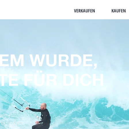
VERKAUFEN
KAUFEN
DEM WURDE,
TE FÜR DICH
ranche
er fundierten