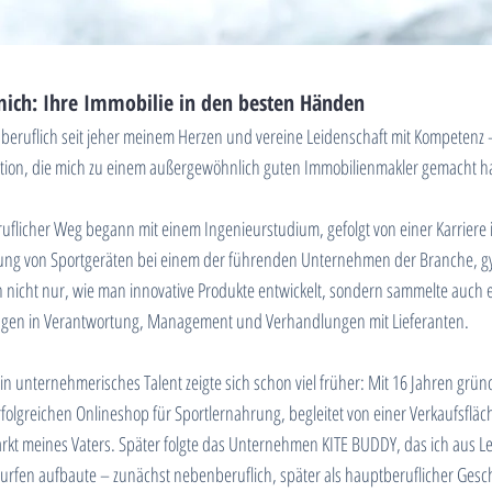
ich: Ihre Immobilie in den besten Händen
e beruflich seit jeher meinem Herzen und vereine Leidenschaft mit Kompetenz 
ion, die mich zu einem außergewöhnlich guten Immobilienmakler gemacht ha
uflicher Weg begann mit einem Ingenieurstudium, gefolgt von einer Karriere 
ung von Sportgeräten bei einem der führenden Unternehmen der Branche, g
ch nicht nur, wie man innovative Produkte entwickelt, sondern sammelte auch 
ngen in Verantwortung, Management und Verhandlungen mit Lieferanten.
n unternehmerisches Talent zeigte sich schon viel früher: Mit 16 Jahren grün
rfolgreichen Onlineshop für Sportlernahrung, begleitet von einer Verkaufsfläc
kt meines Vaters. Später folgte das Unternehmen KITE BUDDY, das ich aus Le
surfen aufbaute – zunächst nebenberuflich, später als hauptberuflicher Gesc