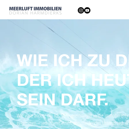
WIE ICH ZU 
DER ICH HEU
SEIN DARF.
Wie viele andere bin ich als Quereinsteiger in die Immobilienb
gekommen – jedoch mit einem entscheidenden Unterschied: ein