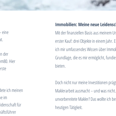
Immobilien: Meine neue Leidensc
– eine
Mit der finanziellen Basis aus meinem 
t.
erster Kauf: drei Objekte in einem Jahr. E
ich mir umfassendes Wissen über Immob
in der
Grundlage, die es mir ermöglicht, fundi
ym80. Hier
bieten.
erste
Doch nicht nur meine Investitionen präg
dete ich meinen
Maklerarbeit ausmacht – und was nicht.
he im
unvorbereitete Makler? Das wollte ich 
idenschaft für
heutigen Tätigkeit.
häftsführer