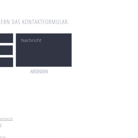
GERN DAS KONTAKTFORMULAR.
ABSENDEN
esermarsch
nd
nham