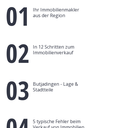
01
Ihr Immobilienmakler
aus der Region
02
In 12 Schritten zum
Immobilienverkauf
03
Butjadingen -
L
age
&
Stadtteile
04
5 typische Fehler beim
Verkauf von Immobilien