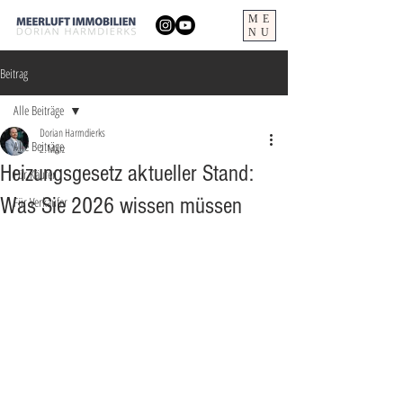
ME
NU
Beitrag
Alle Beiträge
Dorian Harmdierks
Alle Beiträge
2. März
Heizungsgesetz aktueller Stand:
Für Käufer
Was Sie 2026 wissen müssen
Für Verkäufer