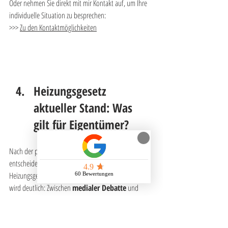
Oder nehmen Sie direkt mit mir Kontakt auf, um Ihre 
individuelle Situation zu besprechen: 
>>> 
Zu den Kontaktmöglichkeiten
Heizungsgesetz 
aktueller Stand: Was 
gilt für Eigentümer?
Nach der politischen Einordnung stellt sich die 
entscheidende Frage: Was bedeutet das 
Heizungsgesetz aktuell konkret für Eigentümer? Hier 
wird deutlich: Zwischen 
medialer Debatte
 und 
tatsächlicher Rechtslage
 bestehen Unterschiede. 
Maßgeblich ist, ob es sich um ein 
Bestandsgebäude
oder einen 
Neubau
 handelt – und ob eine Heizung 