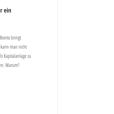
r ein 
dkonto bringt 
 kann man nicht 
ls Kapitalanlage zu 
ten. Warum? 