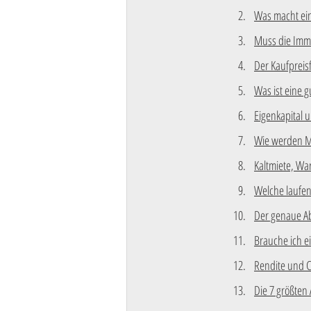
Was macht ein
Muss die Immo
Der Kaufpreisf
Was ist eine g
Eigenkapital 
Wie werden Mi
Kaltmiete, W
Welche laufen
Der genaue Abl
Brauche ich e
Rendite und C
Die 7 größten 